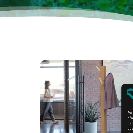
Per
e/o
per
que